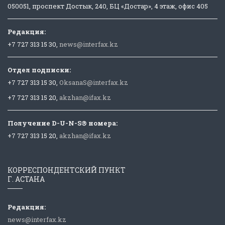
050051, проспект Достык, 240, БЦ «Достар», 4 этаж, офис 405
Редакция:
+7 727 313 15 30,
news@interfax.kz
Отдел подписки:
+7 727 313 15 30,
OksanaS@interfax.kz
+7 727 313 15 20,
akzhan@ifax.kz
Получение D-U-N-S® номера:
+7 727 313 15 20,
akzhan@ifax.kz
КОРРЕСПОНДЕНТСКИЙ ПУНКТ
Г. АСТАНА
Редакция:
news@interfax.kz