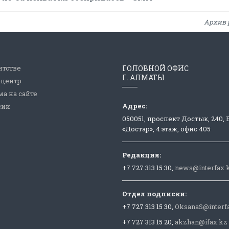
Архив 
нтстве
ГОЛОВНОЙ ОФИС
Г. АЛМАТЫ
-центр
а на сайте
Адрес:
сии
050051, проспект Достык, 240,
«Достар», 4 этаж, офис 405
Редакция:
+7 727 313 15 30,
news@interfax.
Отдел подписки:
+7 727 313 15 30,
OksanaS@interf
+7 727 313 15 20,
akzhan@ifax.kz