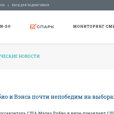
ISH
ВХОД ДЛЯ ПОДПИСЧИКОВ
-N-S®
МОНИТОРИНГ СМ
ЧЕСКИЕ НОВОСТИ
био и Вэнса почти непобедим на выбора
госсекретарь США Марко Рубио и вице-президент С