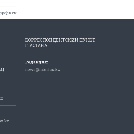
рубрики
КОРРЕСПОНДЕНТСКИЙ ПУНКТ
Г. АСТАНА
Редакция:
 БЦ
news@interfax.kz
kz
ax.kz