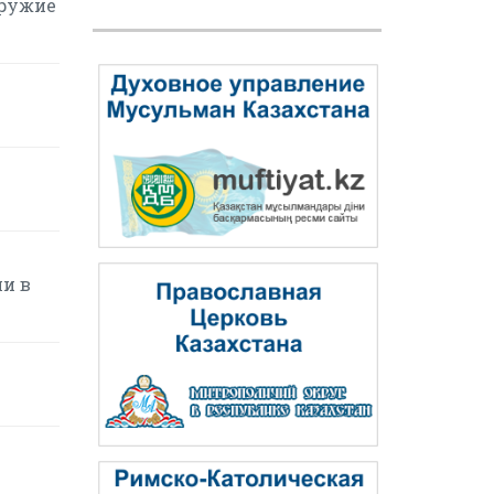
оружие
и в