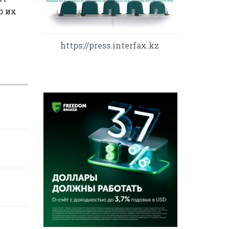
о их
https://press.interfax.kz