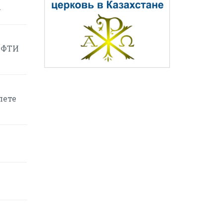
у
ЕФТИ
лете