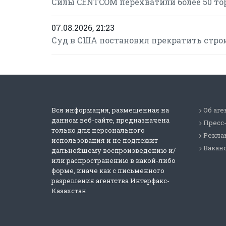
Силы CENTCOM перехватили более 50 то
07.08.2026, 21:23
Суд в США постановил прекратить строи
Вся информация, размещенная на
Об аге
данном веб-сайте, предназначена
Пресс
только для персонального
Реклам
использования и не подлежит
Вакан
дальнейшему воспроизведению и/
или распространению в какой-либо
форме, иначе как с письменного
разрешения агентства Интерфакс-
Казахстан.