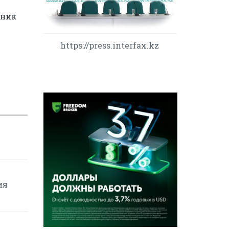
ьник
https://press.interfax.kz
ия