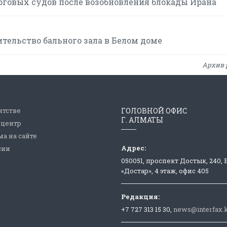
рговых судов после возобновления блокады Ирана
тельство бального зала в Белом доме
Архив 
нтстве
ГОЛОВНОЙ ОФИС
Г. АЛМАТЫ
-центр
а на сайте
Адрес:
сии
050051, проспект Достык, 240,
«Достар», 4 этаж, офис 405
Редакция:
+7 727 313 15 30,
news@interfax.