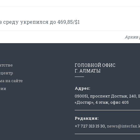
 среду укрепился до 469,85/$1
Архив 
нтстве
ГОЛОВНОЙ ОФИС
Г. АЛМАТЫ
-центр
а на сайте
Адрес:
сии
050051, проспект Достык, 240,
«Достар», 4 этаж, офис 405
Редакция:
+7 727 313 15 30,
news@interfax.