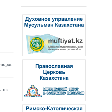
оворов
ы на