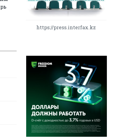
арь
https://press.interfax.kz