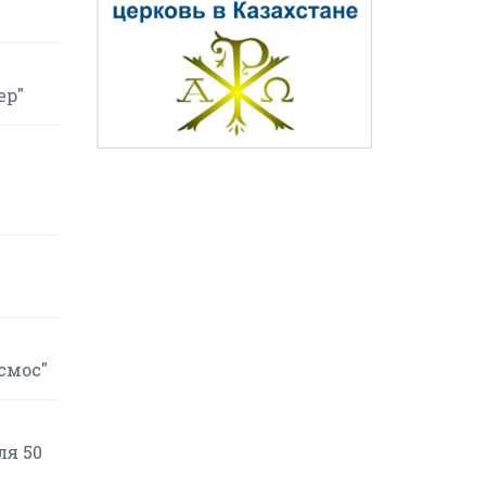
ер"
смос"
ля 50