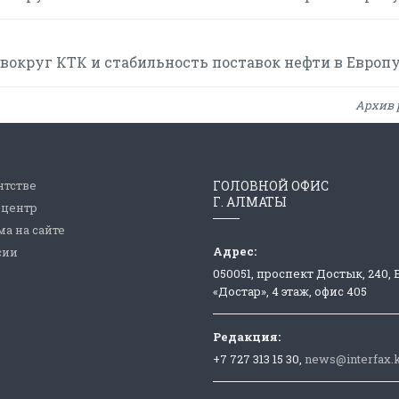
вокруг КТК и стабильность поставок нефти в Европ
Архив 
нтстве
ГОЛОВНОЙ ОФИС
Г. АЛМАТЫ
-центр
а на сайте
Адрес:
сии
050051, проспект Достык, 240,
«Достар», 4 этаж, офис 405
Редакция:
+7 727 313 15 30,
news@interfax.