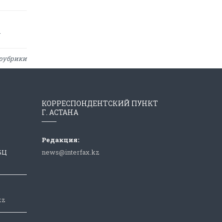
у
рубрики
КОРРЕСПОНДЕНТСКИЙ ПУНКТ
Г. АСТАНА
Редакция:
 БЦ
news@interfax.kz
kz