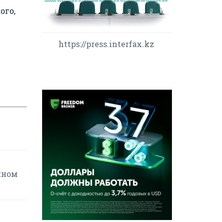
ого,
https://press.interfax.kz
жном