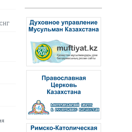
 СНГ
ия