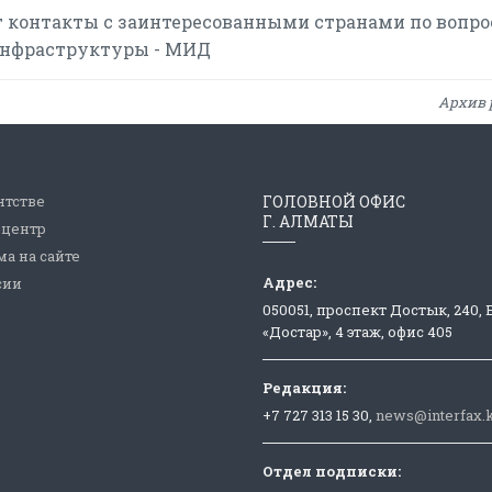
 контакты с заинтересованными странами по вопр
инфраструктуры - МИД
Архив 
нтстве
ГОЛОВНОЙ ОФИС
Г. АЛМАТЫ
-центр
а на сайте
Адрес:
сии
050051, проспект Достык, 240,
«Достар», 4 этаж, офис 405
Редакция:
+7 727 313 15 30,
news@interfax.
Отдел подписки: