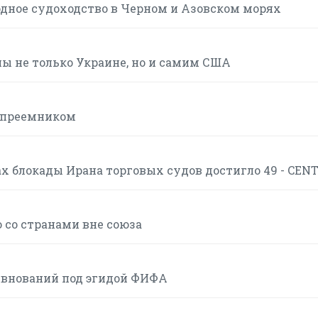
одное судоходство в Черном и Азовском морях
ны не только Украине, но и самим США
с преемником
 блокады Ирана торговых судов достигло 49 - CEN
 со странами вне союза
евнований под эгидой ФИФА