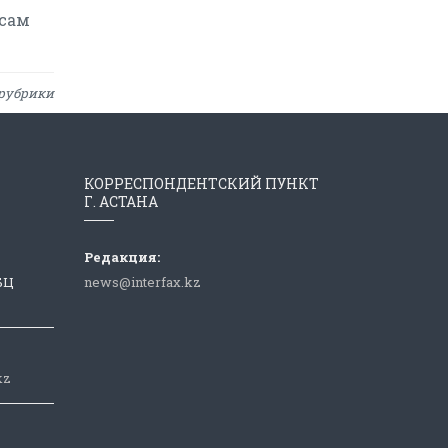
осам
рубрики
КОРРЕСПОНДЕНТСКИЙ ПУНКТ
Г. АСТАНА
Редакция:
 БЦ
news@interfax.kz
kz