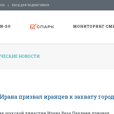
ISH
ВХОД ДЛЯ ПОДПИСЧИКОВ
-N-S®
МОНИТОРИНГ СМ
ЧЕСКИЕ НОВОСТИ
Ирана призвал иранцев к захвату горо
ик шахской династии Ирана Реза Пехлеви призвал