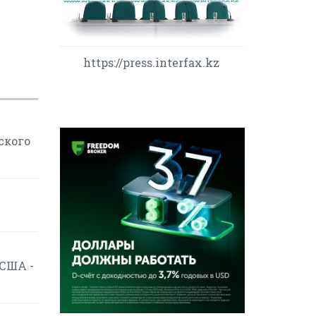
https://press.interfax.kz
ского
 США -