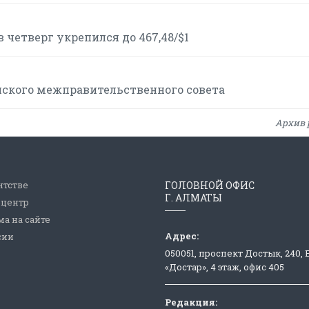
 четверг укрепился до 467,48/$1
йского межправительственного совета
Архив 
нтстве
ГОЛОВНОЙ ОФИС
Г. АЛМАТЫ
-центр
а на сайте
Адрес:
сии
050051, проспект Достык, 240,
«Достар», 4 этаж, офис 405
Редакция: