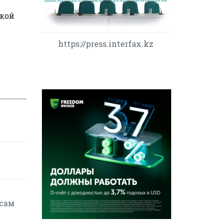
ской
https://press.interfax.kz
осам