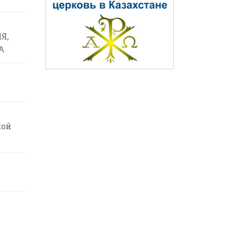
Я,
А
кой