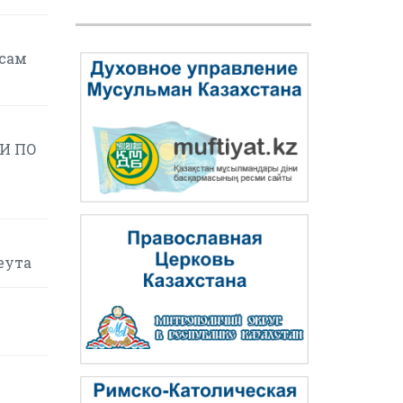
осам
И ПО
еута