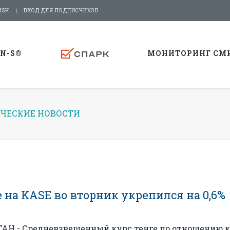
ISH
ВХОД ДЛЯ ПОДПИСЧИКОВ
-N-S®
МОНИТОРИНГ СМ
ЧЕСКИЕ НОВОСТИ
на KASE во вторник укрепился на 0,6%
АН - Средневзвешенный курс тенге по отношению к