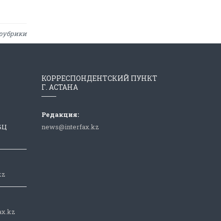
рубрики
КОРРЕСПОНДЕНТСКИЙ ПУНКТ
Г. АСТАНА
Редакция:
 БЦ
news@interfax.kz
kz
ax.kz