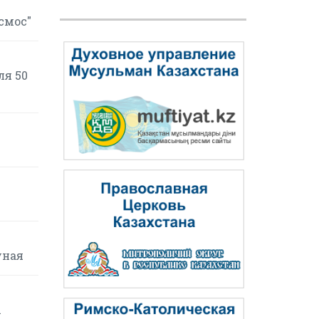
смос"
ля 50
уная
х