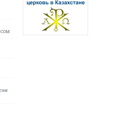
TCOM
осам