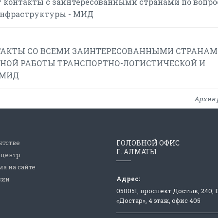
 контакты с заинтересованными странами по вопр
инфраструктуры - МИД
АКТЫ СО ВСЕМИ ЗАИНТЕРЕСОВАННЫМИ СТРАНАМ
НОЙ РАБОТЫ ТРАНСПОРТНО-ЛОГИСТИЧЕСКОЙ И
 МИД
Архив 
нтстве
ГОЛОВНОЙ ОФИС
Г. АЛМАТЫ
-центр
а на сайте
Адрес:
сии
050051, проспект Достык, 240,
«Достар», 4 этаж, офис 405