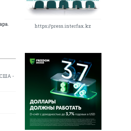
ара.
https://press.interfax.kz
 США -