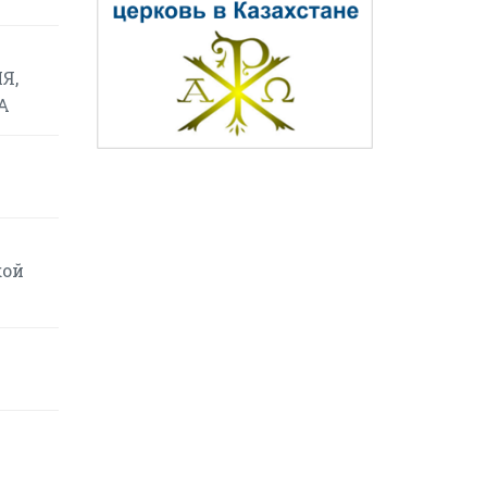
Я,
А
кой