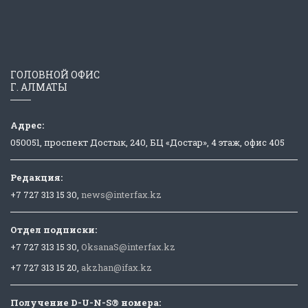
ГОЛОВНОЙ ОФИС
Г. АЛМАТЫ
Адрес:
050051, проспект Достык, 240, БЦ «Достар», 4 этаж, офис 405
Редакция:
+7 727 313 15 30,
news@interfax.kz
Отдел подписки:
+7 727 313 15 30,
OksanaS@interfax.kz
+7 727 313 15 20,
akzhan@ifax.kz
Получение D-U-N-S® номера: