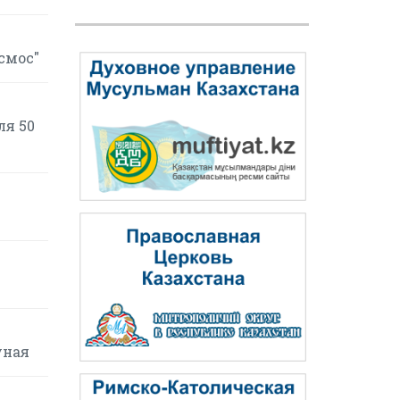
смос"
ля 50
уная