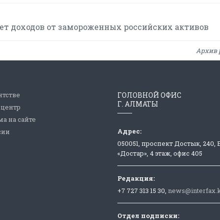
счет доходов от замороженных российских активов
Архив 
нтстве
ГОЛОВНОЙ ОФИС
Г. АЛМАТЫ
-центр
а на сайте
Адрес:
сии
050051, проспект Достык, 240,
«Достар», 4 этаж, офис 405
Редакция:
+7 727 313 15 30,
news@interfax.
Отдел подписки: