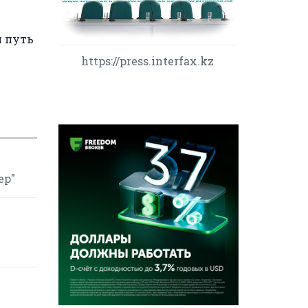
й путь
https://press.interfax.kz
ер"