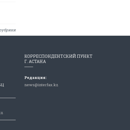
рубрики
КОРРЕСПОНДЕНТСКИЙ ПУНКТ
Г. АСТАНА
Редакция:
 БЦ
news@interfax.kz
kz