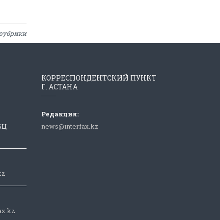
рубрики
КОРРЕСПОНДЕНТСКИЙ ПУНКТ
Г. АСТАНА
Редакция:
 БЦ
news@interfax.kz
kz
ax.kz