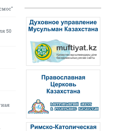
смос"
ля 50
уная
х