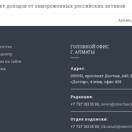
счет доходов от замороженных российских активов
Архив 
нтстве
ГОЛОВНОЙ ОФИС
Г. АЛМАТЫ
-центр
а на сайте
Адрес:
сии
050051, проспект Достык, 240,
«Достар», 4 этаж, офис 405
Редакция:
+7 727 313 15 30,
news@interfax.
Отдел подписки:
+7 727 313 15 30,
OksanaS@interf