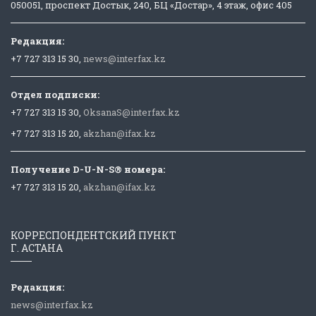
050051, проспект Достык, 240, БЦ «Достар», 4 этаж, офис 405
Редакция:
+7 727 313 15 30,
news@interfax.kz
Отдел подписки:
+7 727 313 15 30,
OksanaS@interfax.kz
+7 727 313 15 20,
akzhan@ifax.kz
Получение D-U-N-S® номера:
+7 727 313 15 20,
akzhan@ifax.kz
КОРРЕСПОНДЕНТСКИЙ ПУНКТ
Г. АСТАНА
Редакция:
news@interfax.kz