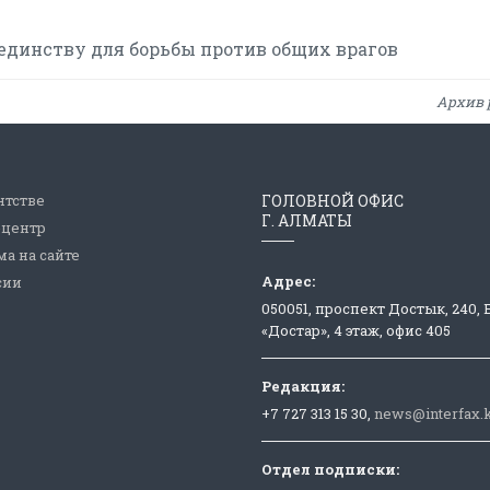
единству для борьбы против общих врагов
Архив 
нтстве
ГОЛОВНОЙ ОФИС
Г. АЛМАТЫ
-центр
а на сайте
Адрес:
сии
050051, проспект Достык, 240,
«Достар», 4 этаж, офис 405
Редакция:
+7 727 313 15 30,
news@interfax.
Отдел подписки: