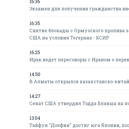
16:36
Экзамен для получения гражданства в
16:35
Снятие блокады с Ормузского пролива за
США на условия Тегерана - КСИР
16:25
Ирак ведет переговоры с Ираном о пере
14:50
В Алматы открылся казахстанско-кита
14:27
Сенат США утвердил Тодда Бланша на п
13:04
Тайфун "Долфин" достиг юга Японии, по