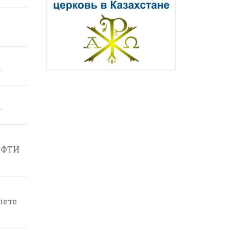
у
у
ЕФТИ
лете