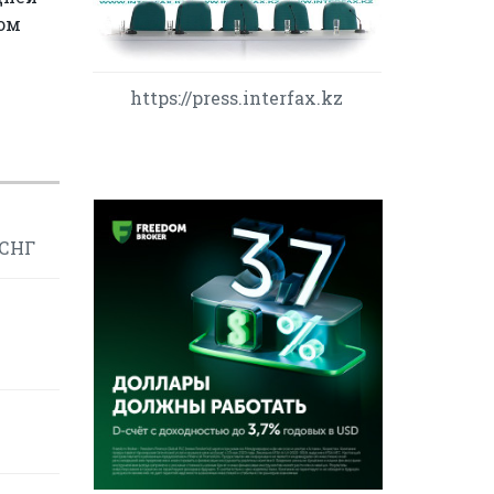
лом
https://press.interfax.kz
 СНГ