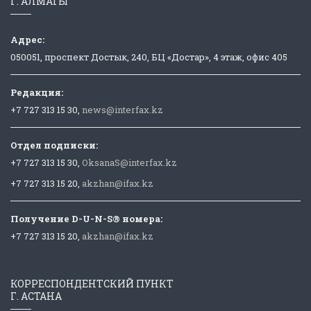
Г. АЛМАТЫ
Адрес:
050051, проспект Достык, 240, БЦ «Достар», 4 этаж, офис 405
Редакция:
+7 727 313 15 30,
news@interfax.kz
Отдел подписки:
+7 727 313 15 30,
OksanaS@interfax.kz
+7 727 313 15 20,
akzhan@ifax.kz
Получение D-U-N-S® номера:
+7 727 313 15 20,
akzhan@ifax.kz
КОРРЕСПОНДЕНТСКИЙ ПУНКТ
Г. АСТАНА