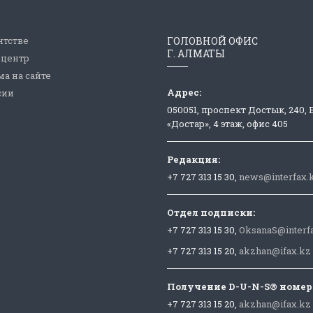
нтстве
ГОЛОВНОЙ ОФИС
Г. АЛМАТЫ
-центр
а на сайте
Адрес:
сии
050051, проспект Достык, 240,
«Достар», 4 этаж, офис 405
Редакция:
+7 727 313 15 30,
news@interfax.
Отдел подписки:
+7 727 313 15 30,
OksanaS@interf
+7 727 313 15 20,
akzhan@ifax.kz
Получение D-U-N-S® номер
+7 727 313 15 20,
akzhan@ifax.kz