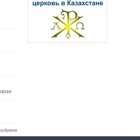
оюзе
рубрики