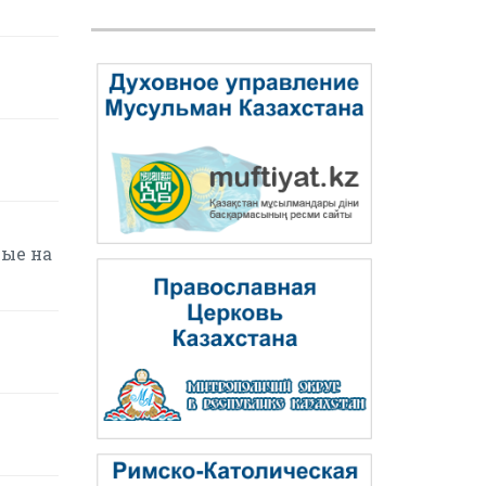
вые на