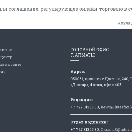
или соглашение, регулирующее онлайн-торговлю в с
Архив 
нтстве
ГОЛОВНОЙ ОФИС
Г. АЛМАТЫ
-центр
а на сайте
Адрес:
сии
050051, проспект Достык, 240,
«Достар», 4 этаж, офис 405
Редакция:
+7 727 313 15 30,
news@interfax.
Отдел подписки:
+7 727 313 15 30,
OksanaS@interf