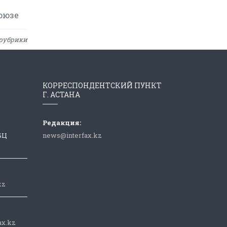
оюзе
рубрики
КОРРЕСПОНДЕНТСКИЙ ПУНКТ
Г. АСТАНА
Редакция:
 БЦ
news@interfax.kz
kz
ax.kz