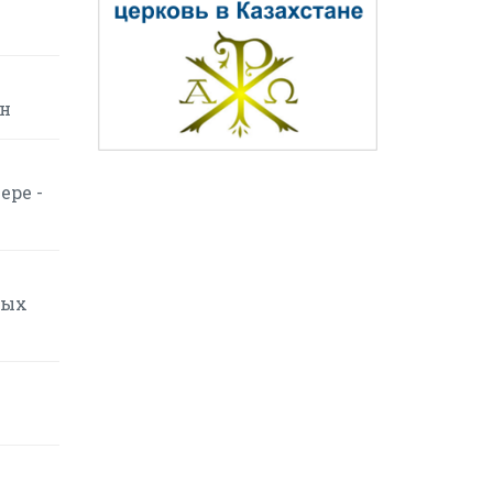
ин
ере -
вых