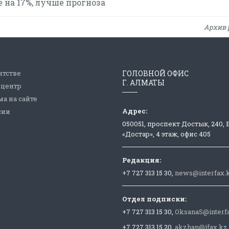
е на 17%, лучше прогноза
Архив 
нтстве
ГОЛОВНОЙ ОФИС
Г. АЛМАТЫ
-центр
а на сайте
Адрес:
сии
050051, проспект Достык, 240,
«Достар», 4 этаж, офис 405
Редакция:
+7 727 313 15 30,
news@interfax.
Отдел подписки:
+7 727 313 15 30,
OksanaS@interf
+7 727 313 15 20,
akzhan@ifax.kz