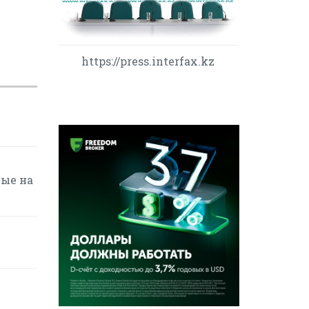
https://press.interfax.kz
вые на