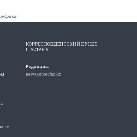
рубрики
КОРРЕСПОНДЕНТСКИЙ ПУНКТ
Г. АСТАНА
Редакция:
 БЦ
news@interfax.kz
kz
ax.kz