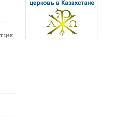
т цен