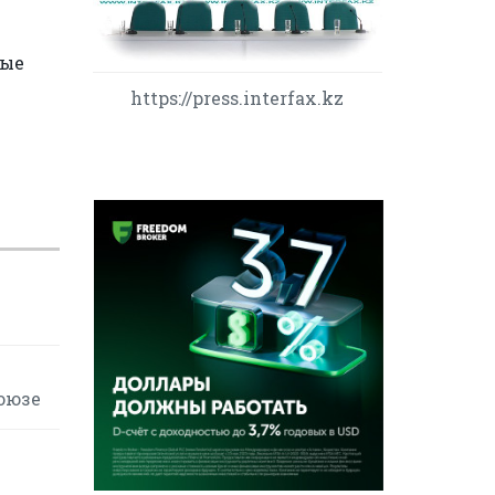
ные
https://press.interfax.kz
оюзе