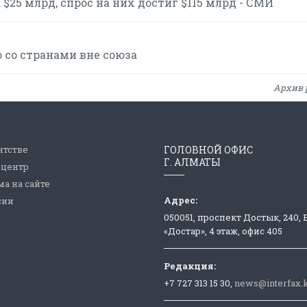
$25 млрд, спрос на них достиг $115 млрд - СМИ
 со странами вне союза
Архив 
нтстве
ГОЛОВНОЙ ОФИС
Г. АЛМАТЫ
-центр
а на сайте
Адрес:
сии
050051, проспект Достык, 240,
«Достар», 4 этаж, офис 405
Редакция:
+7 727 313 15 30,
news@interfax.