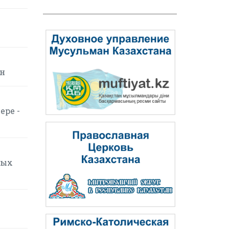
ин
ере -
вых