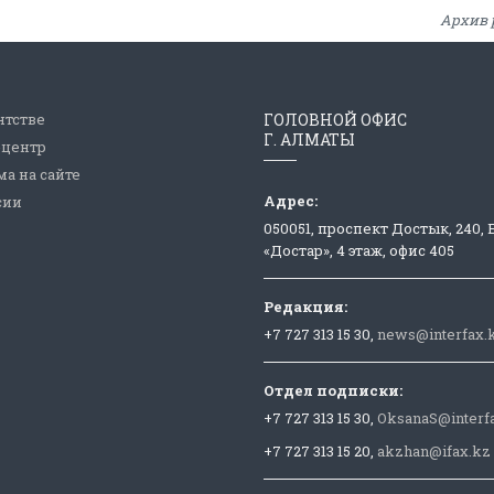
Архив 
нтстве
ГОЛОВНОЙ ОФИС
Г. АЛМАТЫ
-центр
а на сайте
Адрес:
сии
050051, проспект Достык, 240,
«Достар», 4 этаж, офис 405
Редакция:
+7 727 313 15 30,
news@interfax.
Отдел подписки:
+7 727 313 15 30,
OksanaS@interf
+7 727 313 15 20,
akzhan@ifax.kz