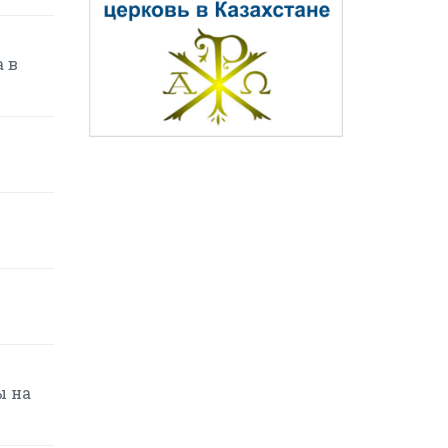
 в
ы на