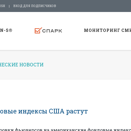
ISH
ВХОД ДЛЯ ПОДПИСЧИКОВ
-N-S®
МОНИТОРИНГ СМ
ЕСКИЕ НОВОСТИ
довые индексы США растут
ировки фьючерсов на американские фондовые индек