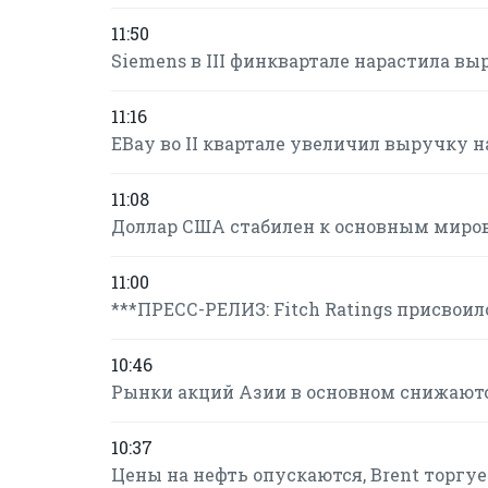
11:50
Siemens в III финквартале нарастила в
11:16
EBay во II квартале увеличил выручку н
11:08
Доллар США стабилен к основным мир
11:00
***ПРЕСС-РЕЛИЗ: Fitch Ratings присвои
10:46
Рынки акций Азии в основном снижают
10:37
Цены на нефть опускаются, Brent торгует