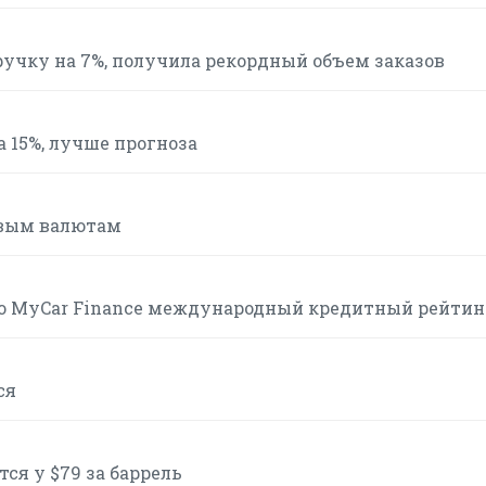
ыручку на 7%, получила рекордный объем заказов
а 15%, лучше прогноза
овым валютам
ло MyCar Finance международный кредитный рейтинг
ся
ся у $79 за баррель