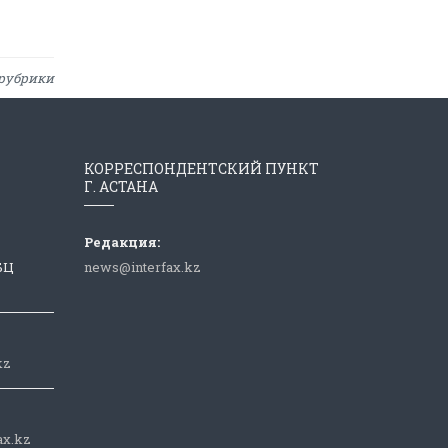
рубрики
КОРРЕСПОНДЕНТСКИЙ ПУНКТ
Г. АСТАНА
Редакция:
 БЦ
news@interfax.kz
kz
ax.kz