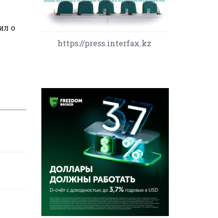
ил о
https://press.interfax.kz