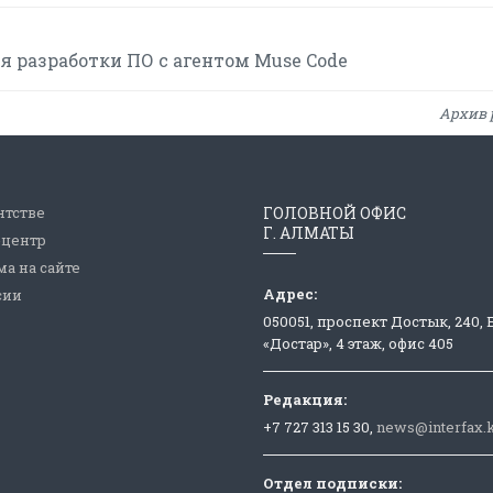
 разработки ПО с агентом Muse Code
Архив 
нтстве
ГОЛОВНОЙ ОФИС
Г. АЛМАТЫ
-центр
а на сайте
Адрес:
сии
050051, проспект Достык, 240,
«Достар», 4 этаж, офис 405
Редакция:
+7 727 313 15 30,
news@interfax.
Отдел подписки: