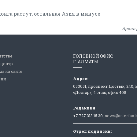
онга растут, остальная Азия в минусе
Архив 
нтстве
ГОЛОВНОЙ ОФИС
Г. АЛМАТЫ
-центр
а на сайте
Адрес:
сии
050051, проспект Достык, 240,
«Достар», 4 этаж, офис 405
Редакция:
+7 727 313 15 30,
news@interfax.
Отдел подписки: