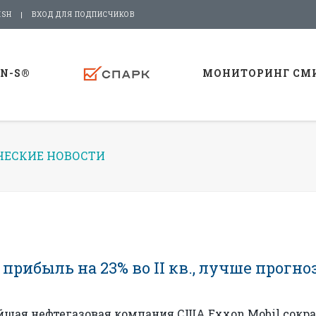
ISH
ВХОД ДЛЯ ПОДПИСЧИКОВ
-N-S®
МОНИТОРИНГ СМ
ЕСКИЕ НОВОСТИ
прибыль на 23% во II кв., лучше прогно
ейшая нефтегазовая компания США Exxon Mobil сокр