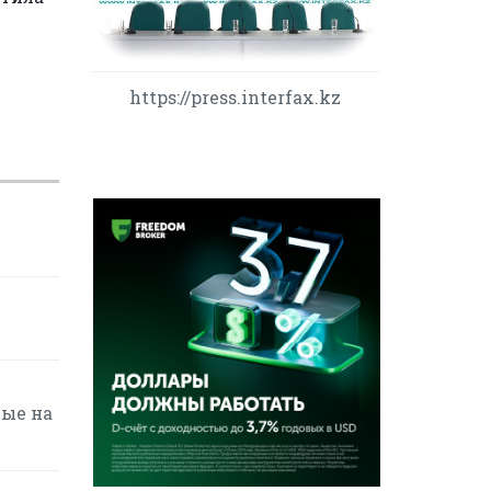
https://press.interfax.kz
вые на