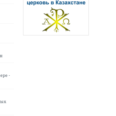
ин
ере -
вых