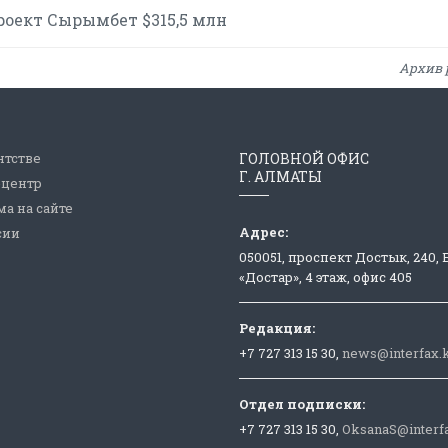
роект Сырымбет $315,5 млн
Архив 
нтстве
ГОЛОВНОЙ ОФИС
Г. АЛМАТЫ
-центр
а на сайте
Адрес:
сии
050051, проспект Достык, 240,
«Достар», 4 этаж, офис 405
Редакция:
+7 727 313 15 30,
news@interfax.
Отдел подписки:
+7 727 313 15 30,
OksanaS@interf