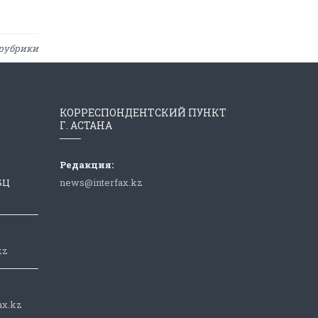
рубрики
КОРРЕСПОНДЕНТСКИЙ ПУНКТ
Г. АСТАНА
Редакция:
 БЦ
news@interfax.kz
kz
ax.kz