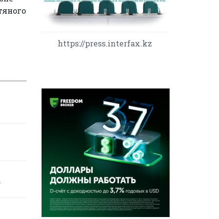
тяного
https://press.interfax.kz
у