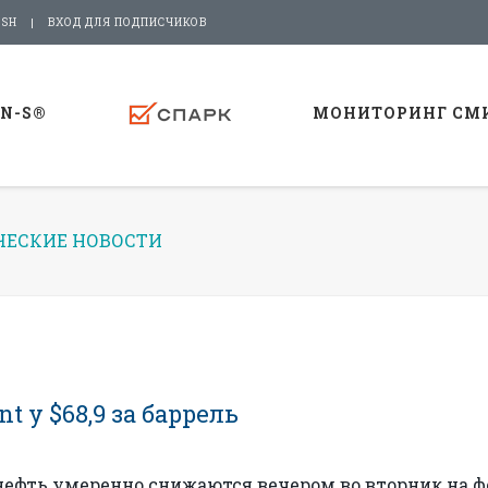
ISH
ВХОД ДЛЯ ПОДПИСЧИКОВ
-N-S®
МОНИТОРИНГ СМ
ЕСКИЕ НОВОСТИ
 у $68,9 за баррель
нефть умеренно снижаются вечером во вторник на ф