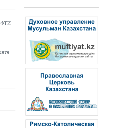
у
ЕФТИ
лете