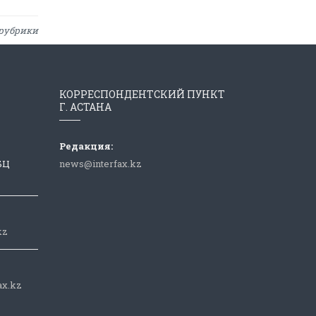
рубрики
КОРРЕСПОНДЕНТСКИЙ ПУНКТ
Г. АСТАНА
Редакция:
 БЦ
news@interfax.kz
kz
ax.kz