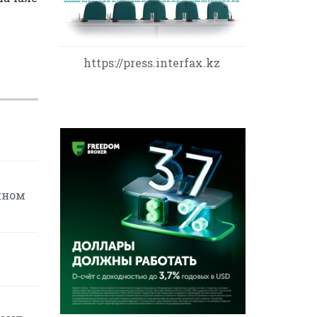
https://press.interfax.kz
жном