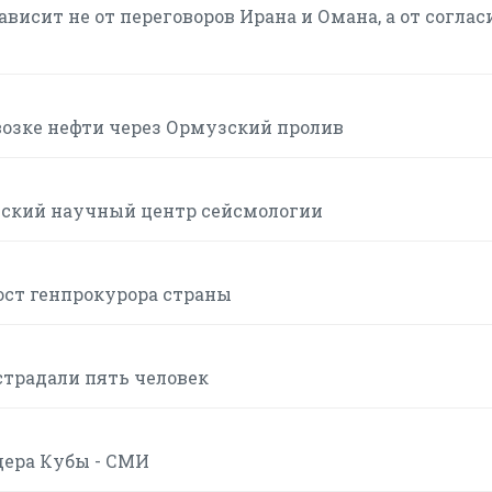
висит не от переговоров Ирана и Омана, а от соглас
возке нефти через Ормузский пролив
йский научный центр сейсмологии
ост генпрокурора страны
страдали пять человек
дера Кубы - СМИ