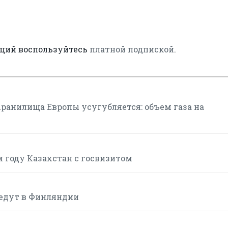
аций воспользуйтесь
платной подпиской
.
хранилища Европы усугубляется: объем газа на
м году Казахстан с госвизитом
ведут в Финляндии