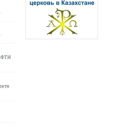
у
у
ЕФТИ
лете