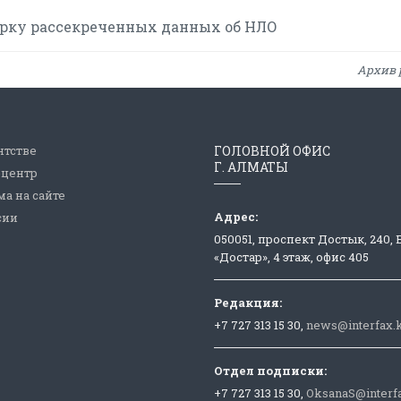
орку рассекреченных данных об НЛО
Архив 
нтстве
ГОЛОВНОЙ ОФИС
Г. АЛМАТЫ
-центр
а на сайте
Адрес:
сии
050051, проспект Достык, 240,
«Достар», 4 этаж, офис 405
Редакция:
+7 727 313 15 30,
news@interfax.
Отдел подписки:
+7 727 313 15 30,
OksanaS@interf