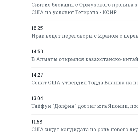
Снятие блокады с Ормузского пролива за
США на условия Тегерана - КСИР
16:25
Ирак ведет переговоры с Ираном о пере
14:50
В Алматы открылся казахстанско-кита
14:27
Сенат США утвердил Тодда Бланша на п
13:04
Тайфун "Долфин" достиг юга Японии, по
11:58
США ищут кандидата на роль нового ли