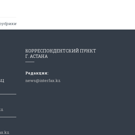
рубрики
КОРРЕСПОНДЕНТСКИЙ ПУНКТ
Г. АСТАНА
Редакция:
 БЦ
news@interfax.kz
kz
ax.kz