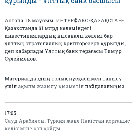
құрылды - Ұлттық банк басшысы
Астана. 18 маусым. ИНТЕРФАКС-ҚАЗАҚСТАН-
Қазақстанда $1 млрд көлеміндегі
инвестициялардың нысаналы көлемі бар
ұлттық стратегиялық крипторезерв құрылды,
деп хабарлады Ұлттық банк төрағасы Тимур
Сүлейменов.
Материалдардың толық нұсқасымен танысу
үшін
ақылы жазылу қызметін
пайдаланыңыз.
17:05
Сауд Арабиясы, Түркия және Пәкістан қорғаныс
келісіміне қол қойды