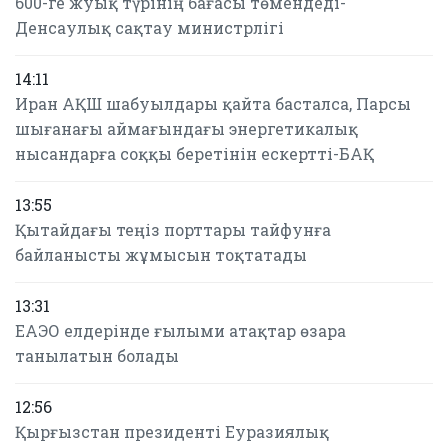
600-ге жуық түрінің бағасы төмендеді-
Денсаулық сақтау министрлігі
14:11
Иран АҚШ шабуылдары қайта басталса, Парсы
шығанағы аймағындағы энергетикалық
нысандарға соққы беретінін ескертті-БАҚ
13:55
Қытайдағы теңіз порттары тайфунға
байланысты жұмысын тоқтатады
13:31
ЕАЭО елдерінде ғылыми атақтар өзара
танылатын болады
12:56
Қырғызстан президенті Еуразиялық