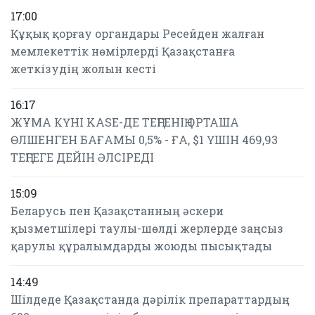
17:00
Құқық қорғау органдары Ресейден жалған
мемлекеттік нөмірлерді Қазақстанға
жеткізудің жолын кесті
16:17
ЖҰМА КҮНІ KASE-ДЕ ТЕҢГЕНІҢ ОРТАША
ӨЛШЕНГЕН БАҒАМЫ 0,5% - ҒА, $1 ҮШІН 469,93
ТЕҢГЕГЕ ДЕЙІН ӘЛСІРЕДІ
15:09
Беларусь пен Қазақстанның әскери
қызметшілері таулы-шөлді жерлерде заңсыз
қарулы құралымдарды жоюды пысықтады
14:49
Шілдеде Қазақстанда дәрілік препараттардың