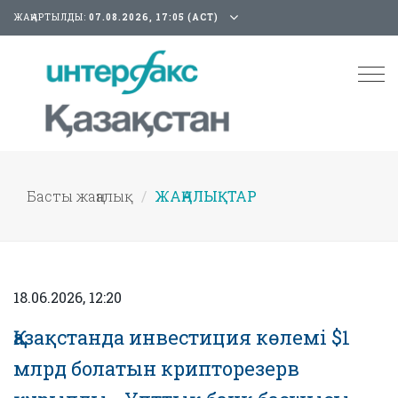
ЖАҢАРТЫЛДЫ:
07.08.2026, 17:05 (АСТ)
Tog
nav
Басты жаңалық
ЖАҢАЛЫҚТАР
18.06.2026, 12:20
Қазақстанда инвестиция көлемі $1
млрд болатын крипторезерв