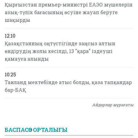
Қырғызстан премьер-министрі ЕАЭО мүшелерін
азық-түлік бағасының өсуіне жауап беруге
шақырды
12:10
Қазақстанның оңтүстігінде заңсыз алтын
өндірудің жолы кесілді, 13 "қара" іздеуші
қамауға алынды
10:25
Таиланд мектебінде атыс болды, қаза тапқандар
бар-БАҚ
Айдарлар мұрағаты
БАСПАСӨЗ ОРТАЛЫҒЫ