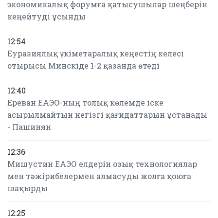
экономикалық форумға қатысушылар шеңберін
кеңейтуді ұсынды
12:54
Еуразиялық үкіметаралық кеңестің келесі
отырысы Минскіде 1-2 қазанда өтеді
12:40
Ереван ЕАЭО-ның толық көлемде іске
асырылмайтын негізгі қағидаттарын ұстанады
- Пашинян
12:36
Мишустин ЕАЭО елдерін озық технологиялар
мен тәжірибелермен алмасуды жолға қоюға
шақырды
12:25