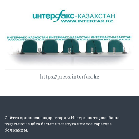
https://press.interfax.kz
Сайтта орналасқан ақпараттарды Интерфакстің жазбаша
рұқсатынсыз қайта басып шығаруға немесе таратуға
болмайды.