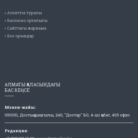
Агенттік туралы
Баспасөз орталығы
Сайттағы жарнама
Бос орындар
АЛМАТЫ ҚАЛАСЫНДАҒЫ
БАС КЕҢСЕ
Мекен-жайы:
050051, Достық даңғылы, 240, "Достар" БО, 4-ші қабат, 405 офис
Редакция: