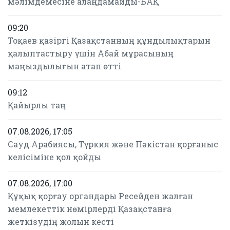
мәлімдемесіне алаңдамайды-БАҚ
09:20
Тоқаев қазіргі Қазақстанның құндылықтарын
қалыптастыру үшін Абай мұрасының
маңыздылығын атап өтті
09:12
Қайырлы таң
07.08.2026, 17:05
Сауд Арабиясы, Түркия және Пәкістан қорғаныс
келісіміне қол қойды
07.08.2026, 17:00
Құқық қорғау органдары Ресейден жалған
мемлекеттік нөмірлерді Қазақстанға
жеткізудің жолын кесті