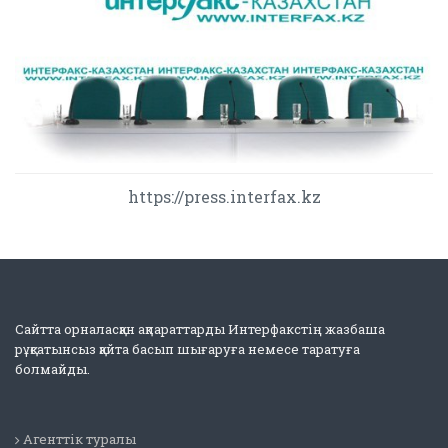
https://press.interfax.kz
Сайтта орналасқан ақпараттарды Интерфакстің жазбаша
рұқсатынсыз қайта басып шығаруға немесе таратуға
болмайды.
Агенттік туралы