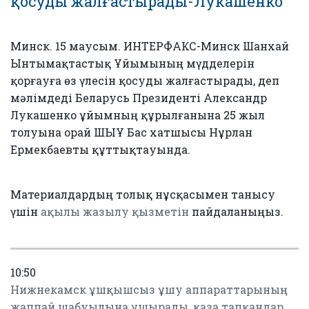
қосуды жалғастырады-Лукашенко
Минск. 15 маусым. ИНТЕРФАКС-Минск Шанхай
Ынтымақтастық Ұйымының мүдделерін
қорғауға өз үлесін қосуды жалғастырады, деп
мәлімдеді Беларусь Президенті Александр
Лукашенко ұйымның құрылғанына 25 жыл
толуына орай ШЫҰ Бас хатшысы Нұрлан
Ермекбаевты құттықтауында.
Материалдардың толық нұсқасымен танысу
үшін
ақылы жазылу қызметін
пайдаланыңыз.
10:50
Нижнекамск ұшқышсыз ұшу аппараттарының
жаппай шабуылына ұшырады, қаза тапқандар