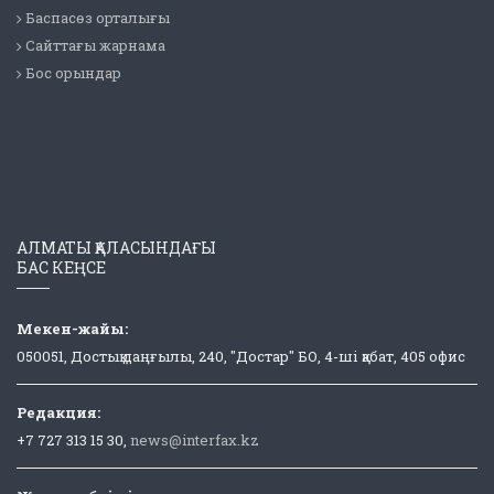
Баспасөз орталығы
Сайттағы жарнама
Бос орындар
АЛМАТЫ ҚАЛАСЫНДАҒЫ
БАС КЕҢСЕ
Мекен-жайы:
050051, Достық даңғылы, 240, "Достар" БО, 4-ші қабат, 405 офис
Редакция:
+7 727 313 15 30,
news@interfax.kz