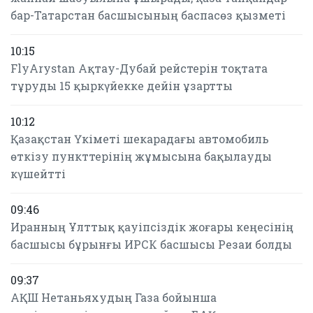
бар-Татарстан басшысының баспасөз қызметі
10:15
FlyArystan Ақтау-Дубай рейстерін тоқтата
тұруды 15 қыркүйекке дейін ұзартты
10:12
Қазақстан Үкіметі шекарадағы автомобиль
өткізу пункттерінің жұмысына бақылауды
күшейтті
09:46
Иранның Ұлттық қауіпсіздік жоғары кеңесінің
басшысы бұрынғы ИРСК басшысы Резаи болды
09:37
АҚШ Нетаньяхудың Газа бойынша