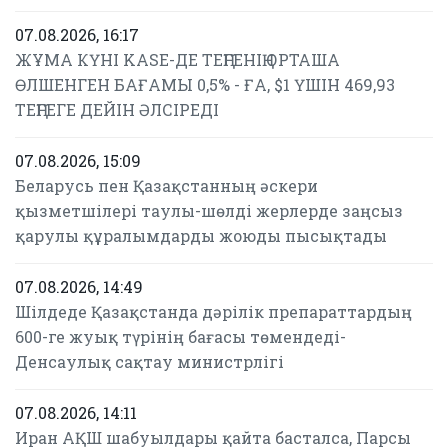
07.08.2026, 16:17
ЖҰМА КҮНІ KASE-ДЕ ТЕҢГЕНІҢ ОРТАША
ӨЛШЕНГЕН БАҒАМЫ 0,5% - ҒА, $1 ҮШІН 469,93
ТЕҢГЕГЕ ДЕЙІН ӘЛСІРЕДІ
07.08.2026, 15:09
Беларусь пен Қазақстанның әскери
қызметшілері таулы-шөлді жерлерде заңсыз
қарулы құралымдарды жоюды пысықтады
07.08.2026, 14:49
Шілдеде Қазақстанда дәрілік препараттардың
600-ге жуық түрінің бағасы төмендеді-
Денсаулық сақтау министрлігі
07.08.2026, 14:11
Иран АҚШ шабуылдары қайта басталса, Парсы