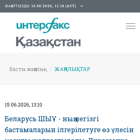
ЖАҢАРТЫЛДЫ:
10.08.2026, 11:18 (АСТ)
Tog
nav
Басты жаңалық
ЖАҢАЛЫҚТАР
15.06.2026, 13:10
Беларусь ШЫҰ - ның негізгі
бастамаларын ілгерілетуге өз үлесін