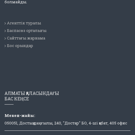
болмайды.
Агенттік туралы
Баспасөз орталығы
Сайттағы жарнама
Бос орындар
АЛМАТЫ ҚАЛАСЫНДАҒЫ
БАС КЕҢСЕ
Мекен-жайы:
050051, Достық даңғылы, 240, "Достар" БО, 4-ші қабат, 405 офис