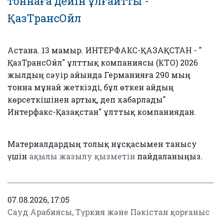
тоннаға дейін ұлғайтты -
ҚазТрансОйл
Астана. 13 мамыр. ИНТЕРФАКС-ҚАЗАҚСТАН - "
ҚазТрансОйл" ұлттық компаниясы (КТО) 2026
жылдың сәуір айында Германияға 290 мың
тонна мұнай жеткізді, бұл өткен айдың
көрсеткішінен артық, деп хабарлады"
Интерфакс-Қазақстан" ұлттық компаниядан.
Материалдардың толық нұсқасымен танысу
үшін
ақылы жазылу қызметін
пайдаланыңыз.
07.08.2026, 17:05
Сауд Арабиясы, Түркия және Пәкістан қорғаныс