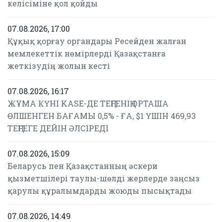
келісіміне қол қойды
07.08.2026, 17:00
Құқық қорғау органдары Ресейден жалған
мемлекеттік нөмірлерді Қазақстанға
жеткізудің жолын кесті
07.08.2026, 16:17
ЖҰМА КҮНІ KASE-ДЕ ТЕҢГЕНІҢ ОРТАША
ӨЛШЕНГЕН БАҒАМЫ 0,5% - ҒА, $1 ҮШІН 469,93
ТЕҢГЕГЕ ДЕЙІН ӘЛСІРЕДІ
07.08.2026, 15:09
Беларусь пен Қазақстанның әскери
қызметшілері таулы-шөлді жерлерде заңсыз
қарулы құралымдарды жоюды пысықтады
07.08.2026, 14:49