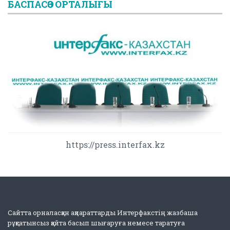
БАСПАСӨЗ ОРТАЛЫҒЫ
https://press.interfax.kz
Сайтта орналасқан ақпараттарды Интерфакстің жазбаша
рұқсатынсыз қайта басып шығаруға немесе таратуға