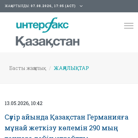
ЖАҢАРТЫЛДЫ:
07.08.2026, 17:05 (АСТ)
Tog
nav
Басты жаңалық
ЖАҢАЛЫҚТАР
13.05.2026, 10:42
Сәуір айында Қазақстан Германияға
мұнай жеткізу көлемін 290 мың