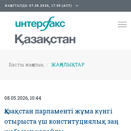
ЖАҢАРТЫЛДЫ:
07.08.2026, 17:05 (АСТ)
Tog
nav
Басты жаңалық
ЖАҢАЛЫҚТАР
08.05.2026, 10:44
Қазақстан парламенті жұма күнгі
отырыста үш конституциялық заң