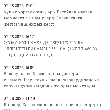
07.08.2026, 17:00
Құқық қорғау органдары Ресейден жалған
мемлекеттік нөмірлерді Қазақстанға
жеткізудің жолын кесті
07.08.2026, 16:17
ЖҰМА КҮНІ KASE-ДЕ ТЕҢГЕНІҢ ОРТАША
ӨЛШЕНГЕН БАҒАМЫ 0,5% - ҒА, $1 ҮШІН 469,93
ТЕҢГЕГЕ ДЕЙІН ӘЛСІРЕДІ
07.08.2026, 15:09
Беларусь пен Қазақстанның әскери
қызметшілері таулы-шөлді жерлерде заңсыз
қарулы құралымдарды жоюды пысықтады
07.08.2026, 14:49
Шілдеде Қазақстанда дәрілік препараттардың