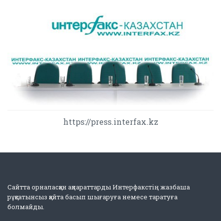
https://press.interfax.kz
Сайтта орналасқан ақпараттарды Интерфакстің жазбаша
рұқсатынсыз қайта басып шығаруға немесе таратуға
болмайды.