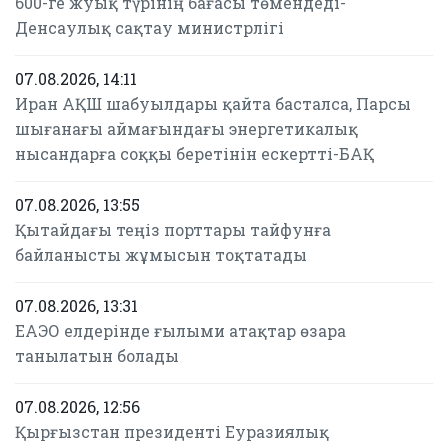
600-ге жуық түрінің бағасы төмендеді-
Денсаулық сақтау министрлігі
07.08.2026, 14:11
Иран АҚШ шабуылдары қайта басталса, Парсы
шығанағы аймағындағы энергетикалық
нысандарға соққы беретінін ескертті-БАҚ
07.08.2026, 13:55
Қытайдағы теңіз порттары тайфунға
байланысты жұмысын тоқтатады
07.08.2026, 13:31
ЕАЭО елдерінде ғылыми атақтар өзара
танылатын болады
07.08.2026, 12:56
Қырғызстан президенті Еуразиялық