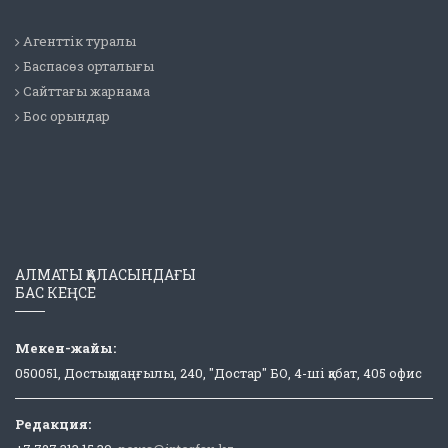
Агенттік туралы
Баспасөз орталығы
Сайттағы жарнама
Бос орындар
АЛМАТЫ ҚАЛАСЫНДАҒЫ
БАС КЕҢСЕ
Мекен-жайы:
050051, Достық даңғылы, 240, "Достар" БО, 4-ші қабат, 405 офис
Редакция: