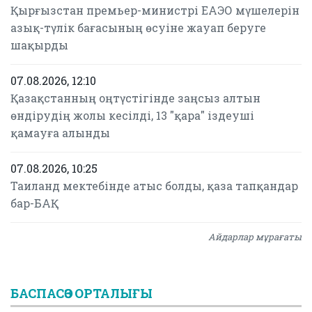
Қырғызстан премьер-министрі ЕАЭО мүшелерін
азық-түлік бағасының өсуіне жауап беруге
шақырды
07.08.2026, 12:10
Қазақстанның оңтүстігінде заңсыз алтын
өндірудің жолы кесілді, 13 "қара" іздеуші
қамауға алынды
07.08.2026, 10:25
Таиланд мектебінде атыс болды, қаза тапқандар
бар-БАҚ
Айдарлар мұрағаты
БАСПАСӨЗ ОРТАЛЫҒЫ