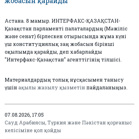
жобасын қарайды
Астана. 8 мамыр. ИНТЕРФАКС-ҚАЗАҚСТАН-
Қазақстан парламенті палаталардың (Мәжіліс
және сенат) бірлескен отырысында жұма күні
үш конституциялық заң жобасын бірінші
оқылымда қарайды, деп хабарлайды
"Интерфакс-Қазақстан" агенттігінің тілшісі.
Материалдардың толық нұсқасымен танысу
үшін
ақылы жазылу қызметін
пайдаланыңыз.
07.08.2026, 17:05
Сауд Арабиясы, Түркия және Пәкістан қорғаныс
келісіміне қол қойды