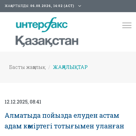
ЖАҢАРТЫЛДЫ:
06.08.2026, 14:02 (АСТ)
Tog
nav
Басты жаңалық
ЖАҢАЛЫҚТАР
12.12.2025, 08:41
Алматыда пойызда елуден астам
адам көміртегі тотығымен уланған