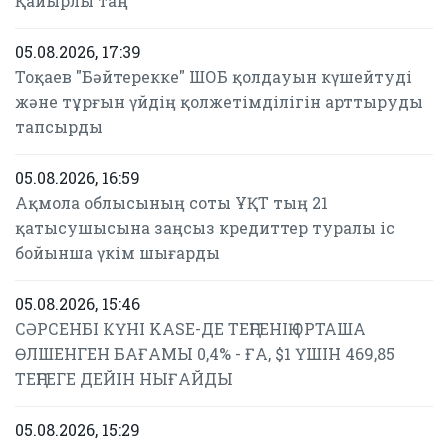
Қайырлы таң
05.08.2026, 17:39
Тоқаев "Бәйтерекке" ШОБ қолдауын күшейтуді
және тұрғын үйдің қолжетімділігін арттыруды
тапсырды
05.08.2026, 16:59
Ақмола облысының соты ҰҚТ тың 21
қатысушысына заңсыз кредиттер туралы іс
бойынша үкім шығарды
05.08.2026, 15:46
СӘРСЕНБІ КҮНІ KASE-ДЕ ТЕҢГЕНІҢ ОРТАША
ӨЛШЕНГЕН БАҒАМЫ 0,4% - ҒА, $1 ҮШІН 469,85
ТЕҢГЕГЕ ДЕЙІН НЫҒАЙДЫ
05.08.2026, 15:29