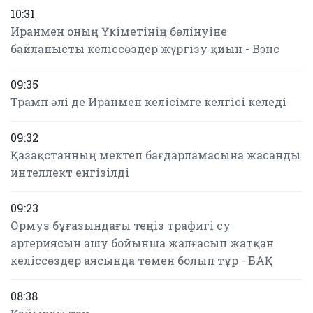
10:31
Иранмен оның Үкіметінің бөлінуіне
байланысты келіссөздер жүргізу қиын - Вэнс
09:35
Трамп әлі де Иранмен келісімге келгісі келеді
09:32
Қазақстанның мектеп бағдарламасына жасанды
интеллект енгізілді
09:23
Ормуз бұғазындағы теңіз трафигі су
артериясын ашу бойынша жалғасып жатқан
келіссөздер аясында төмен болып тұр - БАҚ
08:38