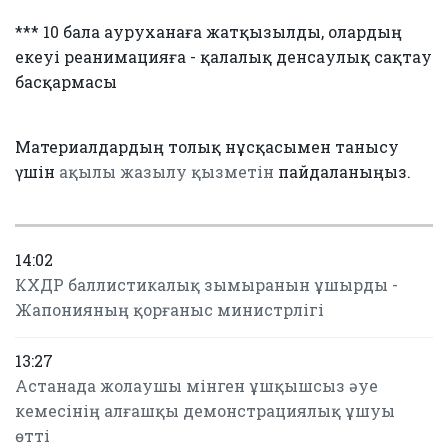
*** 10 бала ауруханаға жатқызылды, олардың
екеуі реанимацияға - қалалық денсаулық сақтау
басқармасы
Материалдардың толық нұсқасымен танысу
үшін
ақылы жазылу қызметін
пайдаланыңыз.
14:02
КХДР баллистикалық зымыранын ұшырды -
Жапонияның қорғаныс министрлігі
13:27
Астанада жолаушы мінген ұшқышсыз әуе
кемесінің алғашқы демонстрациялық ұшуы
өтті