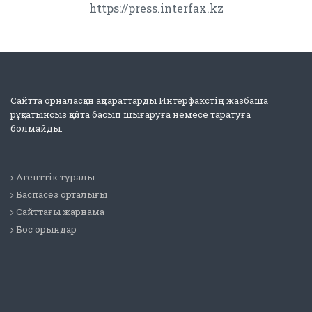
https://press.interfax.kz
Сайтта орналасқан ақпараттарды Интерфакстің жазбаша
рұқсатынсыз қайта басып шығаруға немесе таратуға
болмайды.
Агенттік туралы
Баспасөз орталығы
Сайттағы жарнама
Бос орындар