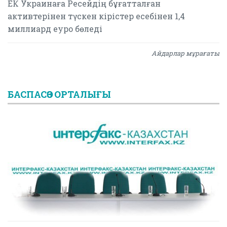
ЕК Украинаға Ресейдің бұғатталған
активтерінен түскен кірістер есебінен 1,4
миллиард еуро бөледі
Айдарлар мұрағаты
БАСПАСӨЗ ОРТАЛЫҒЫ