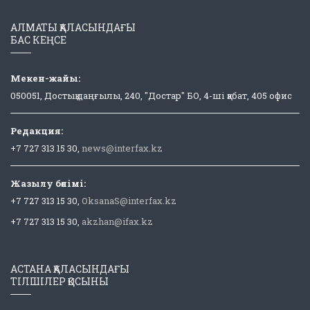
АЛМАТЫ ҚАЛАСЫНДАҒЫ
БАС КЕҢСЕ
Мекен-жайы:
050051, Достық даңғылы, 240, "Достар" БО, 4-ші қабат, 405 офис
Редакция:
+7 727 313 15 30,
news@interfax.kz
Жазылу бөлімі:
+7 727 313 15 30,
OksanaS@interfax.kz
+7 727 313 15 30,
akzhan@ifax.kz
АСТАНА ҚАЛАСЫНДАҒЫ
ТІЛШІЛЕР ҚОСЫНЫ