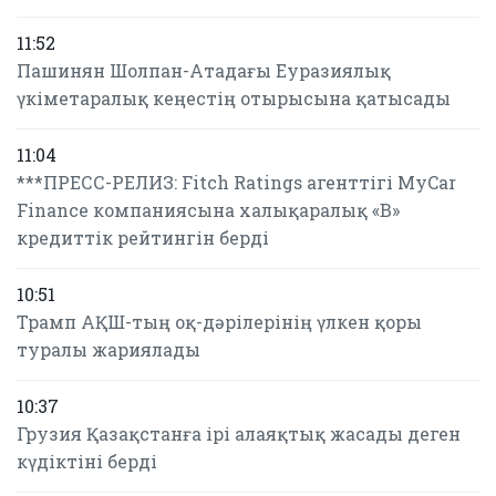
11:52
Пашинян Шолпан-Атадағы Еуразиялық
үкіметаралық кеңестің отырысына қатысады
11:04
***ПРЕСС-РЕЛИЗ: Fitch Ratings агенттігі MyCar
Finance компаниясына халықаралық «B»
кредиттік рейтингін берді
10:51
Трамп АҚШ-тың оқ-дәрілерінің үлкен қоры
туралы жариялады
10:37
Грузия Қазақстанға ірі алаяқтық жасады деген
күдіктіні берді