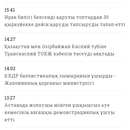
15:41
Ирак билігі белсенді қарулы топтардан 30
қыркүйекке дейін қаруды тапсыруды талап етті
14:27
Қазақстан мен Әзірбайжан Каспий түбіне
Транскаспий ТОБЖ кабелін төсеуді аяқтады
14:02
КХДР баллистикалық зымыранын ұшырды -
Жапонияның қорғаныс министрлігі
13:27
Астанада жолаушы мінген ұшқышсыз әуе
кемесінің алғашқы демонстрациялық ұшуы
өтті