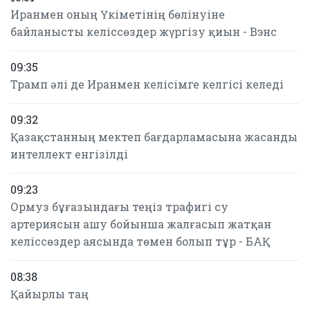
Иранмен оның Үкіметінің бөлінуіне
байланысты келіссөздер жүргізу қиын - Вэнс
09:35
Трамп әлі де Иранмен келісімге келгісі келеді
09:32
Қазақстанның мектеп бағдарламасына жасанды
интеллект енгізілді
09:23
Ормуз бұғазындағы теңіз трафигі су
артериясын ашу бойынша жалғасып жатқан
келіссөздер аясында төмен болып тұр - БАҚ
08:38
Қайырлы таң