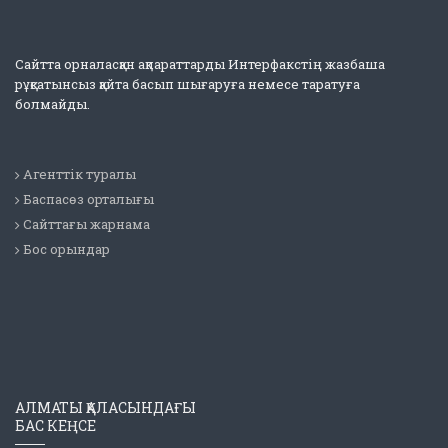
Сайтта орналасқан ақпараттарды Интерфакстің жазбаша
рұқсатынсыз қайта басып шығаруға немесе таратуға
болмайды.
Агенттік туралы
Баспасөз орталығы
Сайттағы жарнама
Бос орындар
АЛМАТЫ ҚАЛАСЫНДАҒЫ
БАС КЕҢСЕ