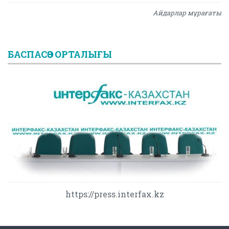
Айдарлар мұрағаты
БАСПАСӨЗ ОРТАЛЫҒЫ
https://press.interfax.kz