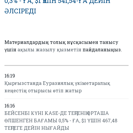
0,3% - ҒА, $1 ҮШІН 541,54-ҒА ДЕЙІН
ӘЛСІРЕДІ
Материалдардың толық нұсқасымен танысу
үшін
ақылы жазылу қызметін
пайдаланыңыз.
16:19
Қырғызстанда Еуразиялық үкіметаралық
кеңестің отырысы өтіп жатыр
16:16
БЕЙСЕНБІ КҮНІ KASE-ДЕ ТЕҢГЕНІҢ ОРТАША
ӨЛШЕНГЕН БАҒАМЫ 0,5% - ҒА, $1 ҮШІН 467,48
ТЕҢГЕГЕ ДЕЙІН НЫҒАЙДЫ