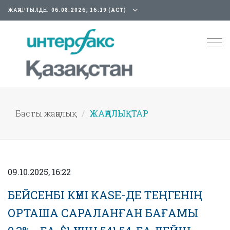
ЖАҢАРТЫЛДЫ:
06.08.2026, 16:19 (АСТ)
Tog
nav
Басты жаңалық
ЖАҢАЛЫҚТАР
09.10.2025, 16:22
БЕЙСЕНБІ КҮНІ KASE-ДЕ ТЕҢГЕНІҢ
ОРТАША САРАЛАНҒАН БАҒАМЫ