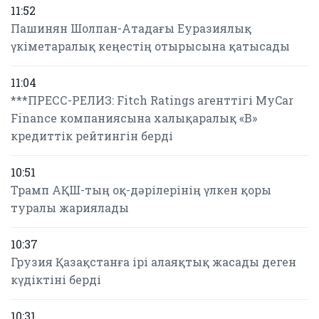
11:52
Пашинян Шолпан-Атадағы Еуразиялық
үкіметаралық кеңестің отырысына қатысады
11:04
***ПРЕСС-РЕЛИЗ: Fitch Ratings агенттігі MyCar
Finance компаниясына халықаралық «B»
кредиттік рейтингін берді
10:51
Трамп АҚШ-тың оқ-дәрілерінің үлкен қоры
туралы жариялады
10:37
Грузия Қазақстанға ірі алаяқтық жасады деген
күдіктіні берді
10:31