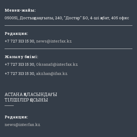
Мекен-жайы:
050051, Достық даңғылы, 240, "Достар" БО, 4-ші қабат, 405 офис
Редакция:
+7 727 313 15 30,
news@interfax.kz
Жазылу бөлімі:
+7 727 313 15 30,
OksanaS@interfax.kz
+7 727 313 15 30,
akzhan@ifax.kz
АСТАНА ҚАЛАСЫНДАҒЫ
ТІЛШІЛЕР ҚОСЫНЫ
Редакция:
news@interfax.kz