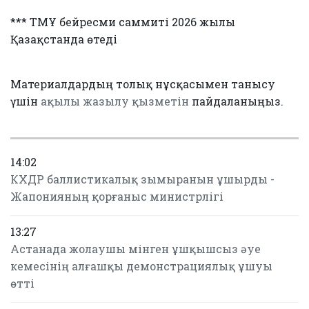
*** ТМҰ бейресми саммиті 2026 жылы
Қазақстанда өтеді
Материалдардың толық нұсқасымен танысу
үшін
ақылы жазылу қызметін
пайдаланыңыз.
14:02
КХДР баллистикалық зымыранын ұшырды -
Жапонияның қорғаныс министрлігі
13:27
Астанада жолаушы мінген ұшқышсыз әуе
кемесінің алғашқы демонстрациялық ұшуы
өтті