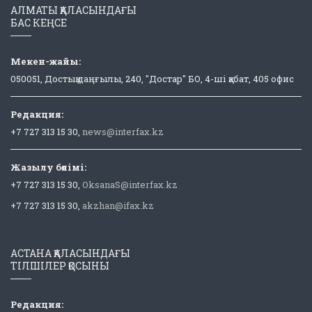
АЛМАТЫ ҚАЛАСЫНДАҒЫ
БАС КЕҢСЕ
Мекен-жайы:
050051, Достық даңғылы, 240, "Достар" БО, 4-ші қабат, 405 офис
Редакция:
+7 727 313 15 30,
news@interfax.kz
Жазылу бөлімі:
+7 727 313 15 30,
OksanaS@interfax.kz
+7 727 313 15 30,
akzhan@ifax.kz
АСТАНА ҚАЛАСЫНДАҒЫ
ТІЛШІЛЕР ҚОСЫНЫ
Редакция: