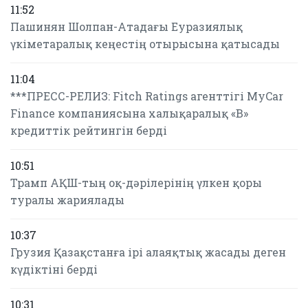
11:52
Пашинян Шолпан-Атадағы Еуразиялық
үкіметаралық кеңестің отырысына қатысады
11:04
***ПРЕСС-РЕЛИЗ: Fitch Ratings агенттігі MyCar
Finance компаниясына халықаралық «B»
кредиттік рейтингін берді
10:51
Трамп АҚШ-тың оқ-дәрілерінің үлкен қоры
туралы жариялады
10:37
Грузия Қазақстанға ірі алаяқтық жасады деген
күдіктіні берді
10:31