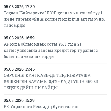
05.08.2026, 17:39
Тоқаев "Бәйтерекке" ШОБ қолдауын күшейтуді
және тұрғын үйдің қолжетімділігін арттыруды
тапсырды
05.08.2026, 16:59
Ақмола облысының соты ҰҚТ тың 21
қатысушысына заңсыз кредиттер туралы іс
бойынша үкім шығарды
05.08.2026, 15:46
СӘРСЕНБІ КҮНІ KASE-ДЕ ТЕҢГЕНІҢ ОРТАША
ӨЛШЕНГЕН БАҒАМЫ 0,4% - ҒА, $1 ҮШІН 469,85
ТЕҢГЕГЕ ДЕЙІН НЫҒАЙДЫ
05.08.2026, 15:29
ЕК Украинаға Ресейдің бұғатталған