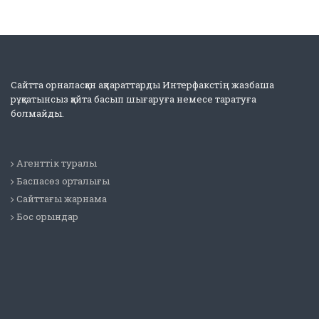
Сайтта орналасқан ақпараттарды Интерфакстің жазбаша
рұқсатынсыз қайта басып шығаруға немесе таратуға
болмайды.
Агенттік туралы
Баспасөз орталығы
Сайттағы жарнама
Бос орындар