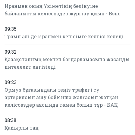
Иранмен оның Үкіметінің бөлінуіне
байланысты келіссөздер жүргізу қиын - Вэнс
09:35
Трамп әлі де Иранмен келісімге келгісі келеді
09:32
Қазақстанның мектеп бағдарламасына жасанды
интеллект енгізілді
09:23
Ормуз бұғазындағы теңіз трафигі су
артериясын ашу бойынша жалғасып жатқан
келіссөздер аясында төмен болып тұр - БАҚ
08:38
Қайырлы таң