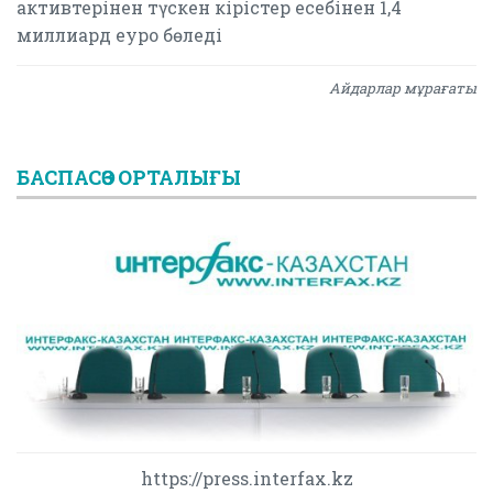
активтерінен түскен кірістер есебінен 1,4
миллиард еуро бөледі
Айдарлар мұрағаты
БАСПАСӨЗ ОРТАЛЫҒЫ
https://press.interfax.kz