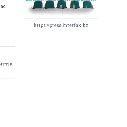
Бас
https://press.interfax.kz
иттік