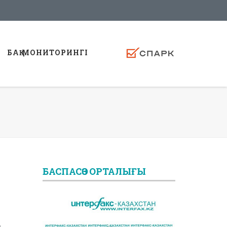
БАҚ МОНИТОРИНГI
БАСПАСӨЗ ОРТАЛЫҒЫ
р