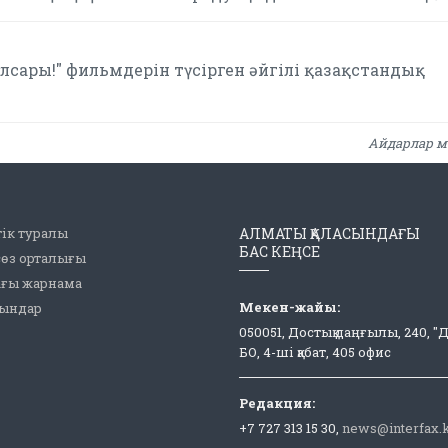
Гүлсары!" фильмдерін түсірген әйгілі қазақстандық
Айдарлар м
ік туралы
АЛМАТЫ ҚАЛАСЫНДАҒЫ
БАС КЕҢСЕ
сөз орталығы
ағы жарнама
Мекен-жайы:
рындар
050051, Достық даңғылы, 240, "
БО, 4-ші қабат, 405 офис
Редакция:
+7 727 313 15 30,
news@interfax.