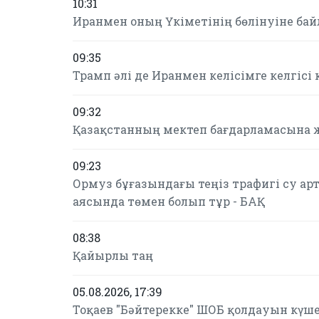
10:31
Иранмен оның Үкіметінің бөлінуіне бай
09:35
Трамп әлі де Иранмен келісімге келгісі 
09:32
Қазақстанның мектеп бағдарламасына ж
09:23
Ормуз бұғазындағы теңіз трафигі су а
аясында төмен болып тұр - БАҚ
08:38
Қайырлы таң
05.08.2026, 17:39
Тоқаев "Бәйтерекке" ШОБ қолдауын күш