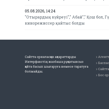
05.08.2026, 14:24
"Отырардың күйреуі"," Абай"," Қош бол, 
кинорежиссер қайтыс болды
Сайтта орналасқан ақпараттарды
Агентт
Интерфакстің жазбаша рұқсатынсыз
Баспа
қайта басып шығаруға немесе таратуға
Сайтт
болмайды.
Бос о