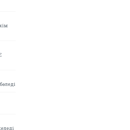
кім
Е
 бөледі
келеді