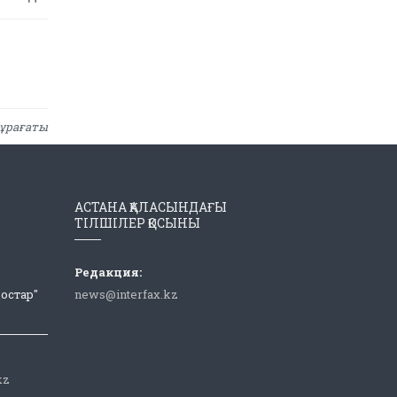
ұрағаты
АСТАНА ҚАЛАСЫНДАҒЫ
ТІЛШІЛЕР ҚОСЫНЫ
Редакция:
Достар"
news@interfax.kz
kz