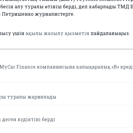
сін алу туралы өтініш берді, деп хабарлады ТМД 
 Петришенко журналистерге.
нысу үшін
ақылы жазылу қызметін
пайдаланыңыз.
гі MyCar Finance компаниясына халықаралық «B» кред
оры туралы жариялады
деген күдіктіні берді