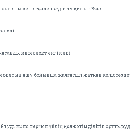
ланысты келіссөздер жүргізу қиын - Вэнс
келеді
асанды интеллект енгізілді
ртериясын ашу бойынша жалғасып жатқан келіссөзде
ейтуді және тұрғын үйдің қолжетімділігін арттыру