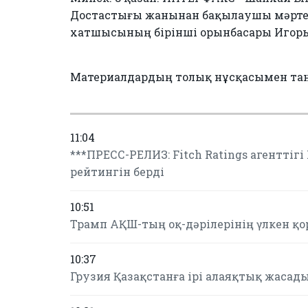
Достастығы жанынан бақылаушы мәртебе
хатшысының бірінші орынбасары Игорь
Материалдардың толық нұсқасымен та
11:04
***ПРЕСС-РЕЛИЗ: Fitch Ratings агентті
рейтингін берді
10:51
Трамп АҚШ-тың оқ-дәрілерінің үлкен қ
10:37
Грузия Қазақстанға ірі алаяқтық жасады 