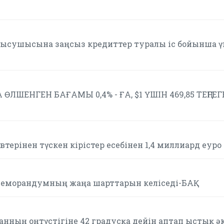
тысушысына заңсыз кредиттер туралы іс бойынша ү
 ӨЛШЕНГЕН БАҒАМЫ 0,4% - ҒА, $1 ҮШІН 469,85 ТЕҢГЕГ
терінен түскен кірістер есебінен 1,4 миллиард еуро
 меморандумның жаңа шарттарын келіседі-БАҚ
анның оңтүстігіне 42 градусқа дейін аптап ыстық ә