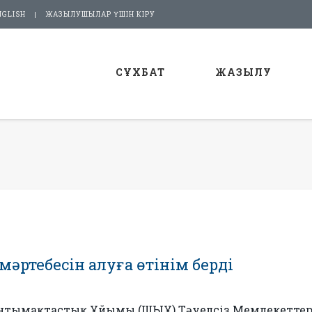
NGLISH
ЖАЗЫЛУШЫЛАР ҮШІН КІРУ
СҰХБАТ
ЖАЗЫЛУ
ртебесін алуға өтінім берді
Ынтымақтастық Ұйымы (ШЫҰ) Тәуелсіз Мемлекетте