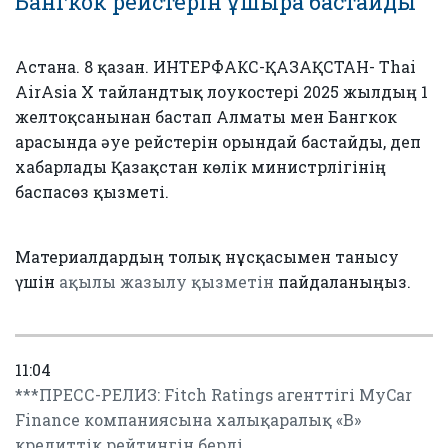
Бангкок рейстерін ұшыра бастайды
Астана. 8 қазан. ИНТЕРФАКС-ҚАЗАҚСТАН- Thai
AirAsia Х тайландтық лоукостері 2025 жылдың 1
желтоқсанынан бастап Алматы мен Бангкок
арасында әуе рейстерін орындай бастайды, деп
хабарлады Қазақстан көлік министрлігінің
баспасөз қызметі.
Материалдардың толық нұсқасымен танысу
үшін
ақылы жазылу қызметін
пайдаланыңыз.
11:04
***ПРЕСС-РЕЛИЗ: Fitch Ratings агенттігі MyCar
Finance компаниясына халықаралық «B»
кредиттік рейтингін берді