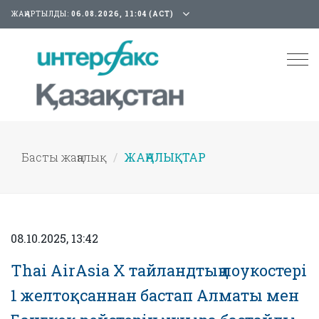
ЖАҢАРТЫЛДЫ:
06.08.2026, 11:04 (АСТ)
Tog
nav
Басты жаңалық
ЖАҢАЛЫҚТАР
08.10.2025, 13:42
Thai AirAsia X тайландтың лоукостері
1 желтоқсаннан бастап Алматы мен