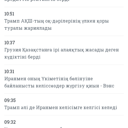
10:51
Трамп АҚШ-тың оқ-дәрілерінің үлкен қоры
туралы жариялады
10:37
Грузия Қазақстанға ірі алаяқтық жасады деген
күдіктіні берді
10:31
Иранмен оның Үкіметінің бөлінуіне
байланысты келіссөздер жүргізу қиын - Вэнс
09:35
Трамп әлі де Иранмен келісімге келгісі келеді
09:32