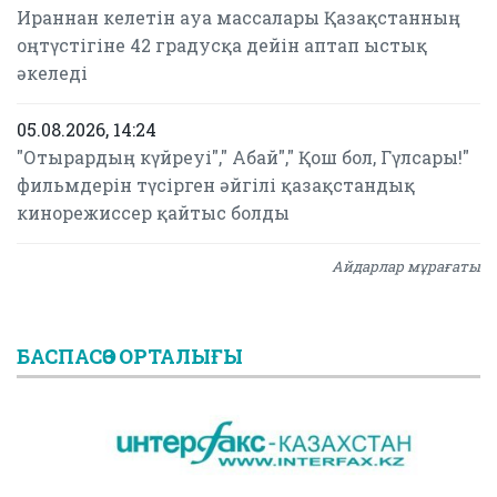
Ираннан келетін ауа массалары Қазақстанның
оңтүстігіне 42 градусқа дейін аптап ыстық
әкеледі
05.08.2026, 14:24
"Отырардың күйреуі"," Абай"," Қош бол, Гүлсары!"
фильмдерін түсірген әйгілі қазақстандық
кинорежиссер қайтыс болды
Айдарлар мұрағаты
БАСПАСӨЗ ОРТАЛЫҒЫ