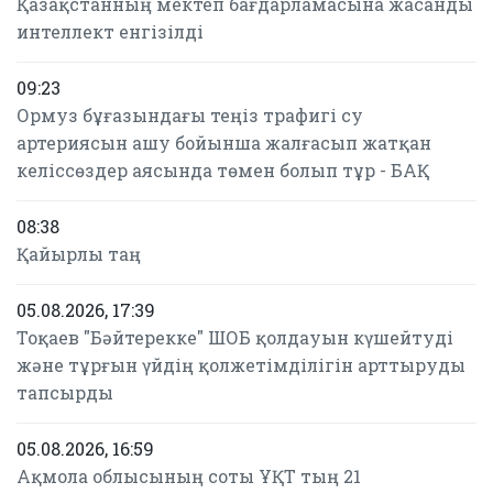
Қазақстанның мектеп бағдарламасына жасанды
интеллект енгізілді
09:23
Ормуз бұғазындағы теңіз трафигі су
артериясын ашу бойынша жалғасып жатқан
келіссөздер аясында төмен болып тұр - БАҚ
08:38
Қайырлы таң
05.08.2026, 17:39
Тоқаев "Бәйтерекке" ШОБ қолдауын күшейтуді
және тұрғын үйдің қолжетімділігін арттыруды
тапсырды
05.08.2026, 16:59
Ақмола облысының соты ҰҚТ тың 21