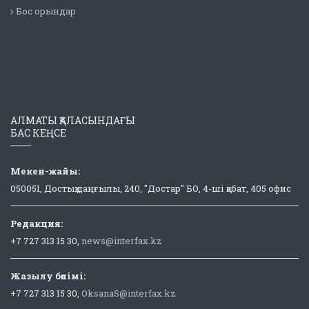
Бос орындар
АЛМАТЫ ҚАЛАСЫНДАҒЫ
БАС КЕҢСЕ
Мекен-жайы:
050051, Достық даңғылы, 240, "Достар" БО, 4-ші қабат, 405 офис
Редакция:
+7 727 313 15 30,
news@interfax.kz
Жазылу бөлімі:
+7 727 313 15 30,
OksanaS@interfax.kz