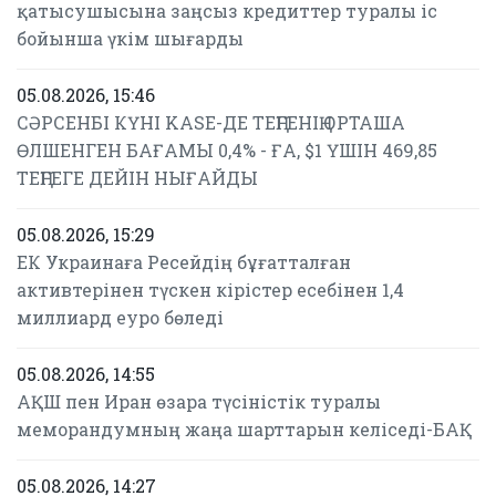
қатысушысына заңсыз кредиттер туралы іс
бойынша үкім шығарды
05.08.2026, 15:46
СӘРСЕНБІ КҮНІ KASE-ДЕ ТЕҢГЕНІҢ ОРТАША
ӨЛШЕНГЕН БАҒАМЫ 0,4% - ҒА, $1 ҮШІН 469,85
ТЕҢГЕГЕ ДЕЙІН НЫҒАЙДЫ
05.08.2026, 15:29
ЕК Украинаға Ресейдің бұғатталған
активтерінен түскен кірістер есебінен 1,4
миллиард еуро бөледі
05.08.2026, 14:55
АҚШ пен Иран өзара түсіністік туралы
меморандумның жаңа шарттарын келіседі-БАҚ
05.08.2026, 14:27