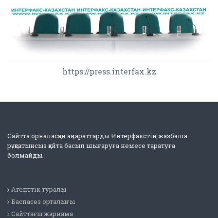
https://press.interfax.kz
Сайтта орналасқан ақпараттарды Интерфакстің жазбаша
рұқсатынсыз қайта басып шығаруға немесе таратуға
болмайды.
Агенттік туралы
Баспасөз орталығы
Сайттағы жарнама