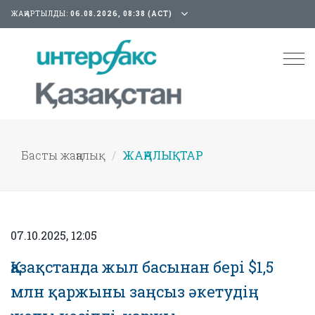
ЖАҢАРТЫЛДЫ:
06.08.2026, 08:38 (АСТ)
Tog
nav
Басты жаңалық
ЖАҢАЛЫҚТАР
07.10.2025, 12:05
Қазақстанда жыл басынан бері $1,5
млн қаржыны заңсыз әкетудің