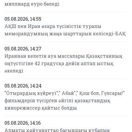
миллиард еуро бөледі
05.08.2026, 14:55
АҚШ пен Иран өзара түсіністік туралы
меморандумның жаңа шарттарын келіседі-БАҚ
05.08.2026, 14:27
Ираннан келетін ауа массалары Қазақстанның
оңтүстігіне 42 градусқа дейін аптап ыстық
әкеледі
05.08.2026, 14:24
"Отырардың күйреуі"," Абай"," Қош бол, Гүлсары!"
фильмдерін түсірген әйгілі қазақстандық
кинорежиссер қайтыс болды
05.08.2026, 14:16
Алматы хайуанаттар бағындағы кубалық