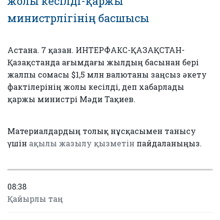
жолы кесілді-қаржы
министрлігінің басшысы
Астана. 7 қазан. ИНТЕРФАКС-ҚАЗАҚСТАН-
Қазақстанда ағымдағы жылдың басынан бері
жалпы сомасы $1,5 млн валютаны заңсыз әкету
фактілерінің жолы кесілді, деп хабарлады
қаржы министрі Мәди Тақиев.
Материалдардың толық нұсқасымен танысу
үшін
ақылы жазылу қызметін
пайдаланыңыз.
08:38
Қайырлы таң