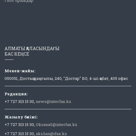
Бос орындар
АЛМАТЫ ҚАЛАСЫНДАҒЫ
БАС КЕҢСЕ
Мекен-жайы:
050051, Достық даңғылы, 240, "Достар" БО, 4-ші қабат, 405 офис
Редакция:
+7 727 313 15 30,
news@interfax.kz
Жазылу бөлімі:
+7 727 313 15 30,
OksanaS@interfax.kz
+7 727 313 15 30,
akzhan@ifax.kz