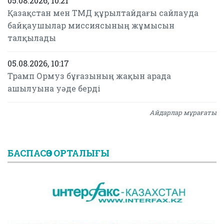
05.08.2026, 10:21
Қазақстан мен ТМД құрылтайдағы сайлауда
байқаушылар миссиясының жұмысын
талқылады
05.08.2026, 10:17
Трамп Ормуз бұғазының жақын арада
ашылуына уәде берді
Айдарлар мұрағаты
БАСПАСӨЗ ОРТАЛЫҒЫ