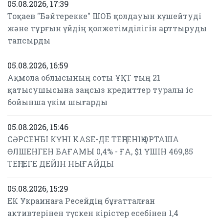
05.08.2026, 17:39
Тоқаев "Бәйтерекке" ШОБ қолдауын күшейтуді
және тұрғын үйдің қолжетімділігін арттыруды
тапсырды
05.08.2026, 16:59
Ақмола облысының соты ҰҚТ тың 21
қатысушысына заңсыз кредиттер туралы іс
бойынша үкім шығарды
05.08.2026, 15:46
СӘРСЕНБІ КҮНІ KASE-ДЕ ТЕҢГЕНІҢ ОРТАША
ӨЛШЕНГЕН БАҒАМЫ 0,4% - ҒА, $1 ҮШІН 469,85
ТЕҢГЕГЕ ДЕЙІН НЫҒАЙДЫ
05.08.2026, 15:29
ЕК Украинаға Ресейдің бұғатталған
активтерінен түскен кірістер есебінен 1,4