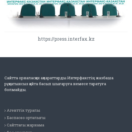
https://press.interfax.kz
Сайтта орналасқан ақпараттарды Интерфакстің жазбаша
рұқсатынсыз қайта басып шығаруға немесе таратуға
болмайды.
Агенттік туралы
Баспасөз орталығы
Сайттағы жарнама